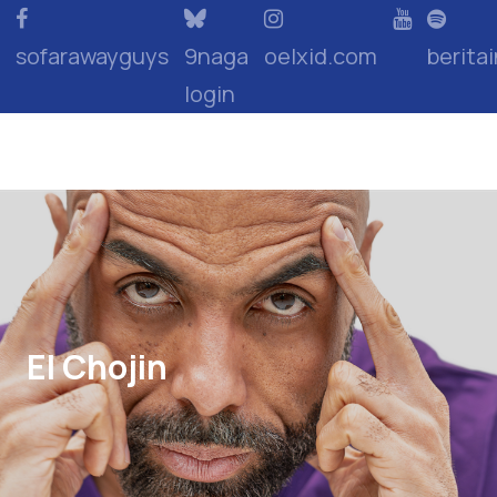
sofarawayguys
9naga
oelxid.com
berita
login
El Chojin